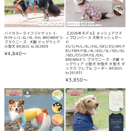
バイカラーライフジャケット S-
【2026年モデル】メッシュアクテ
M/M-L/L-XL/XL-XXL BROWNIE'S-
ィブロンパース 犬用ラッシュガー
ブラウニーズ- 犬服 ドッグウェア
ド
小型犬 BR26SS br262839
XS/S/M/L/XL/XXL/DXS/DS/DM/F
BS/FBM/FBL/4L/4DL/5L/5DL/6L
通
¥4,840〜
/6DL/OS/OM/OL/OXL
BROWNIE'S-ブラウニーズ- 犬服 ド
常
ッグウェア 小型犬 中型犬 大型犬 ダ
価
ックス フレブル コーギー BR26SS
br261831
格
通
¥3,850〜
常
価
格