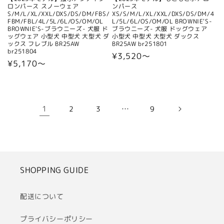
ロンパース スノーウェア
ンパース
S/M/L/XL/XXL/DXS/DS/DM/FBS/
XS/S/M/L/XL/XXL/DXS/DS/DM/4
FBM/FBL/4L/5L/6L/OS/OM/OL
L/5L/6L/OS/OM/OL BROWNIE'S-
BROWNIE'S-ブラウニーズ- 犬服 ド
ブラウニーズ- 犬服 ドッグウェア
ッグウェア 小型犬 中型犬 大型犬 ダ
小型犬 中型犬 大型犬 ダックス
ックス フレブル BR25AW
BR25AW br251801
br251804
通
¥3,520〜
通
¥5,170〜
常
常
価
価
格
格
1
…
2
3
9
SHOPPING GUIDE
配送について
プライバシーポリシー