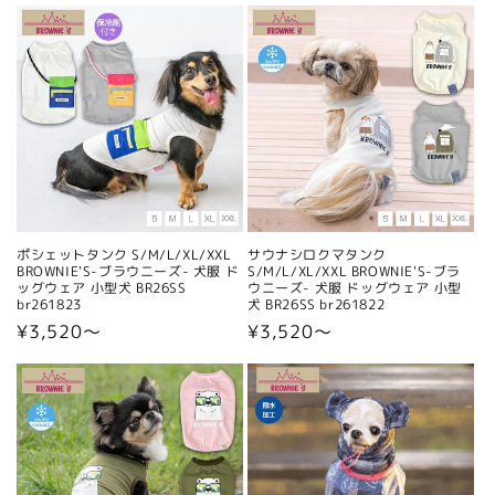
価
価
格
格
ポシェットタンク S/M/L/XL/XXL
サウナシロクマタンク
BROWNIE'S-ブラウニーズ- 犬服 ド
S/M/L/XL/XXL BROWNIE'S-ブラ
ッグウェア 小型犬 BR26SS
ウニーズ- 犬服 ドッグウェア 小型
br261823
犬 BR26SS br261822
通
¥3,520〜
通
¥3,520〜
常
常
価
価
格
格