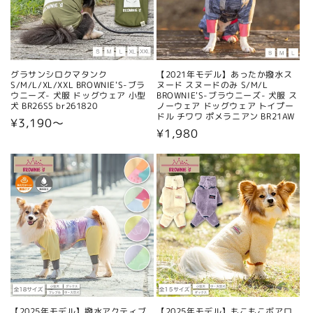
グラサンシロクマタンク
【2021年モデル】あったか撥水ス
S/M/L/XL/XXL BROWNIE'S-ブラ
ヌード スヌードのみ S/M/L
ウニーズ- 犬服 ドッグウェア 小型
BROWNIE'S-ブラウニーズ- 犬服 ス
犬 BR26SS br261820
ノーウェア ドッグウェア トイプー
ドル チワワ ポメラニアン BR21AW
通
¥3,190〜
通
¥1,980
常
常
価
価
格
格
【2025年モデル】撥水アクティブ
【2025年モデル】もこもこボアロ