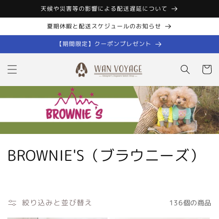
コンテン
天候や災害等の影響による配送遅延について
ツに進む
夏期休暇と配送スケジュールのお知らせ
【期間限定】クーポンプレゼント
カ
ー
ト
コ
BROWNIE'S（ブラウニーズ）
レ
ク
絞り込みと並び替え
136個の商品
シ