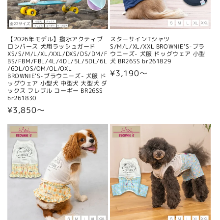
【2026年モデル】撥水アクティブ
スターサインTシャツ
ロンパース 犬用ラッシュガード
S/M/L/XL/XXL BROWNIE'S-ブラ
XS/S/M/L/XL/XXL/DXS/DS/DM/F
ウニーズ- 犬服 ドッグウェア 小型
BS/FBM/FBL/4L/4DL/5L/5DL/6L
犬 BR26SS br261829
/6DL/OS/OM/OL/OXL
通
¥3,190〜
BROWNIE'S-ブラウニーズ- 犬服 ド
ッグウェア 小型犬 中型犬 大型犬 ダ
常
ックス フレブル コーギー BR26SS
価
br261830
格
通
¥3,850〜
常
価
格