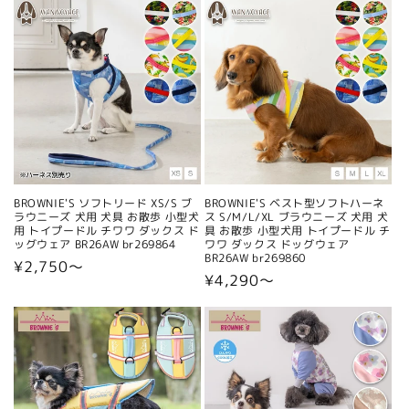
ョ
ン
:
BROWNIE'S ソフトリード XS/S ブ
BROWNIE'S ベスト型ソフトハーネ
ラウニーズ 犬用 犬具 お散歩 小型犬
ス S/M/L/XL ブラウニーズ 犬用 犬
用 トイプードル チワワ ダックス ド
具 お散歩 小型犬用 トイプードル チ
ッグウェア BR26AW br269864
ワワ ダックス ドッグウェア
BR26AW br269860
通
¥2,750〜
通
¥4,290〜
常
常
価
価
格
格