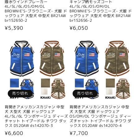
撥水ウインドブレーカー
キャンプ柄モッズコート
4L/5L/6L/OS/OM/OL
4L/5L/6L/OS/OM/OL
BROWNIE'S-ブラウニーズ- 犬服 ド
BROWNIE'S-ブラウニーズ- 犬服 ド
ッグウェア 大型犬 中型犬 BR21AW
ッグウェア 大型犬 中型犬 BR21AW
br152650-2
br152656-2
通
¥5,390
通
¥6,050
常
常
価
価
格
格
売り切れ
売り切れ
背開きアメリカンスカジャン 中型
背開きアメリカンスカジャン 中型
犬 大型犬 犬服 ドッグウェア
犬 大型犬 犬服 ドッグウェア
4L/5L/6L ワンボヤージュ ディーズ
OS/OM/OL ワンボヤージュ ディー
チャット トイプードル チワワ ダッ
ズチャット トイプードル チワワ ダ
クス DS20AW ds142070-3
ックス DS20AW ds142070-4
通
¥6,600
通
¥7,700