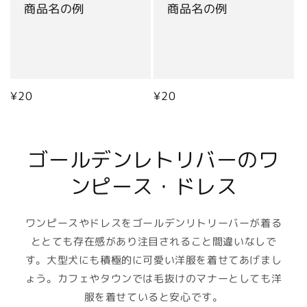
商品名の例
商品名の例
通
¥20
通
¥20
常
常
価
価
格
格
ゴールデンレトリバーのワ
ンピース・ドレス
ワンピースやドレスをゴールデンリトリーバーが着る
ととても存在感があり注目されること間違いなしで
す。大型犬にも積極的に可愛い洋服を着せてあげまし
ょう。カフェやタウンでは毛抜けのマナーとしても洋
服を着せていると安心です。