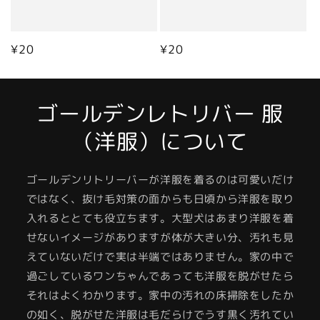
通
¥20
通
¥20
常
常
価
価
格
格
ゴールデンレトリバー 服
（洋服）について
ゴールデンリトリーバーが洋服を着るのは可愛いだけ
ではなく、抜け毛対策の面からも日頃から洋服を取り
入れるととても役立ちます。大型犬はあまり洋服を着
せないイメージがありますが体が大きい分、汚れも見
えていないだけで実は半端ではありません。家の中で
過ごしているワンちゃんであっても洋服を脱がせたら
それはよくわかります。家中の汚れの床掃除をしたか
の如く、脱がせた洋服は毛だらけでうす黒く汚れてい