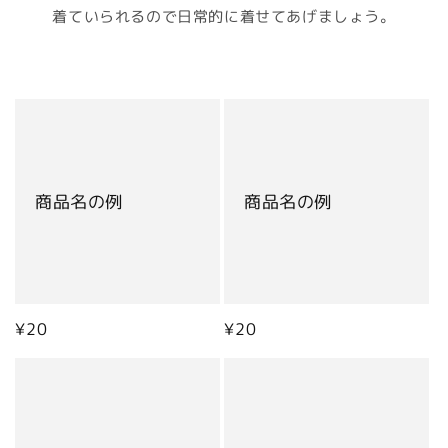
着ていられるので日常的に着せてあげましょう。
商品名の例
商品名の例
通
¥20
通
¥20
常
常
価
価
格
格