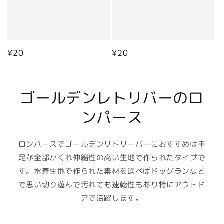
通
¥20
通
¥20
常
常
価
価
格
格
ゴールデンレトリバーのロ
ンパース
ロンパースでゴールデンリトリーバーにおすすめは手
足が全部かくれ伸縮性の高い生地で作られたタイプで
す。水着生地で作られた素材を選べばドッグランなど
で思い切り遊んで汚れても速乾性もあり特にアウトド
アで活躍します。