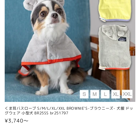
くま耳バスローブ S/M/L/XL/XXL BROWNIE'S-ブラウニーズ- 犬服 ドッ
グウェア 小型犬 BR25SS br251797
通
¥3,740〜
常
価