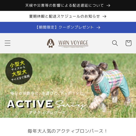
コンテン
天候や災害等の影響による配送遅延について
ツに進む
夏期休暇と配送スケジュールのお知らせ
【期間限定】クーポンプレゼント
カ
ー
ト
毎年大人気のアクティブロンパース！