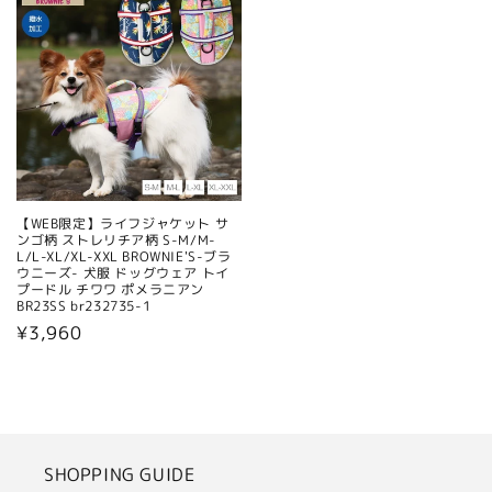
格
格
【WEB限定】ライフジャケット サ
ンゴ柄 ストレリチア柄 S-M/M-
L/L-XL/XL-XXL BROWNIE'S-ブラ
ウニーズ- 犬服 ドッグウェア トイ
プードル チワワ ポメラニアン
BR23SS br232735-1
通
¥3,960
常
価
格
SHOPPING GUIDE