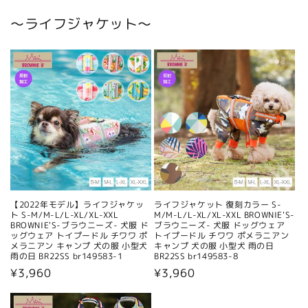
格
〜ライフジャケット〜
【2022年モデル】ライフジャケッ
ライフジャケット 復刻カラー S-
ト S-M/M-L/L-XL/XL-XXL
M/M-L/L-XL/XL-XXL BROWNIE'S-
BROWNIE'S-ブラウニーズ- 犬服 ド
ブラウニーズ- 犬服 ドッグウェア
ッグウェア トイプードル チワワ ポ
トイプードル チワワ ポメラニアン
メラニアン キャンプ 犬の服 小型犬
キャンプ 犬の服 小型犬 雨の日
雨の日 BR22SS br149583-1
BR22SS br149583-8
通
¥3,960
通
¥3,960
常
常
価
価