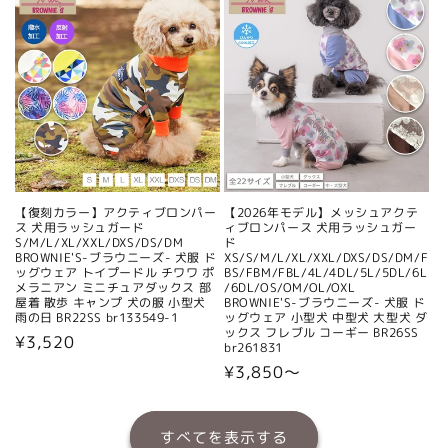
価
価
格
格
【復刻カラー】アクティブロンパー
【2026年モデル】メッシュアクテ
ス 犬用ラッシュガード
ィブロンパース 犬用ラッシュガー
S/M/L/XL/XXL/DXS/DS/DM
ド
BROWNIE'S-ブラウニーズ- 犬服 ド
XS/S/M/L/XL/XXL/DXS/DS/DM/F
ッグウェア トイプードル チワワ ポ
BS/FBM/FBL/4L/4DL/5L/5DL/6L
メラニアン ミニチュアダックス 部
/6DL/OS/OM/OL/OXL
屋着 散歩 キャンプ 犬の服 小型犬
BROWNIE'S-ブラウニーズ- 犬服 ド
雨の日 BR22SS br133549-1
ッグウェア 小型犬 中型犬 大型犬 ダ
ックス フレブル コーギー BR26SS
通
¥3,520
br261831
常
通
¥3,850〜
価
常
格
価
すべてを表示する
格