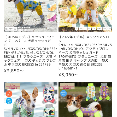
【2025年モデル】メッシュアクテ
【2022年モデル】メッシュアクロ
ィブロンパース 犬用ラッシュガー
ン
ド
S/M/L/XL/XXL/DXS/DS/DM/4L/5
S/M/L/XL/XXL/DXS/DS/DM/FBS/
L/6L/OS/OM/OL アクティブロン
FBM/FBL/4L/5L/6L/OS/OM/OL
パース 犬用ラッシュガード
BROWNIE'S-ブラウニーズ- 犬服 ド
BROWNIE'S-ブラウニーズ- 犬服 部
ッグウェア 小型犬 ダックス フレブ
屋着 散歩 キャンプ 犬の服 小型犬
ル 中大型犬 BR25SS br251789
中型犬 大型犬 雨の日 BR22SS
br163681-1
通
¥3,850〜
通
¥3,960〜
常
常
価
価
格
格