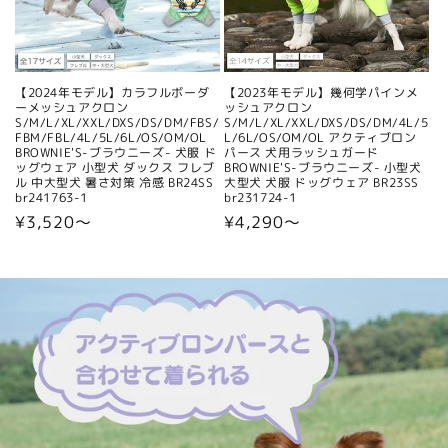
【2024年モデル】カラフルボーダ
【2023年モデル】幾何学パインメ
ーメッシュアクロン
ッシュアクロン
S/M/L/XL/XXL/DXS/DS/DM/FBS/
S/M/L/XL/XXL/DXS/DS/DM/4L/5
FBM/FBL/4L/5L/6L/OS/OM/OL
L/6L/OS/OM/OL アクティブロン
BROWNIE'S-ブラウニーズ- 犬服 ド
パース 犬用ラッシュガード
ッグウェア 小型犬 ダックス フレブ
BROWNIE'S-ブラウニーズ- 小型犬
ル 中大型犬 暑さ対策 冷感 BR24SS
大型犬 犬服 ドッグウェア BR23SS
br241763-1
br231724-1
通
¥3,520〜
通
¥4,290〜
常
常
価
価
格
格