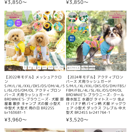
通
¥3,850〜
通
¥3,850〜
常
常
価
価
格
格
【2022年モデル】メッシュアクロ
【2024年モデル】アクティブロン
ン
パース 犬用ラッシュガード
S/M/L/XL/XXL/DXS/DS/DM/4L/5
S/M/L/XL/XXL/DXS/DS/DM/FBS/
L/6L/OS/OM/OL アクティブロン
FBM/FBL/4L/5L/6L/OS/OM/OL
パース 犬用ラッシュガード
BROWNIE'S-ブラウニーズ- クール
BROWNIE'S-ブラウニーズ- 犬服 部
撥水加工 水遊び タイトスーツ 虫よ
屋着 散歩 キャンプ 犬の服 小型犬
け バナナ柄 パイン柄 犬服 ドッグウ
中型犬 大型犬 雨の日 BR22SS
ェア 小型犬 ダックス フレブル 中大
br163681-1
型犬 BR24SS br241764-1
通
¥3,960〜
通
¥3,520〜
常
常