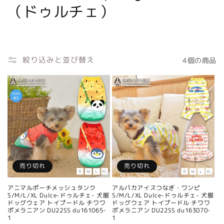
レ
（ドゥルチェ）
ク
シ
絞り込みと並び替え
4個の商品
ョ
ン
:
売り切れ
売り切れ
アニマルポーチメッシュタンク
アルパカアイスつなぎ・ワンピ
S/M/L/XL Dulce-ドゥルチェ- 犬服
S/M/L/XL Dulce-ドゥルチェ- 犬服
ドッグウェア トイプードル チワワ
ドッグウェア トイプードル チワワ
ポメラニアン DU22SS du161065-
ポメラニアン DU22SS du163070-
1
1