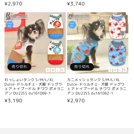
通
¥2,970
通
¥3,740
常
常
価
価
格
格
売り切れ
売り切れ
わっしょいタンク S/M/L/XL
カニメッシュタンク S/M/L/XL
Dulce-ドゥルチェ- 犬服 ドッグウ
Dulce-ドゥルチェ- 犬服 ドッグウ
ェア トイプードル チワワ ポメラニ
ェア トイプードル チワワ ポメラニ
アン DU22SS du161069-1
アン DU22SS du161062-1
通
¥3,190
通
¥2,970
常
常
価
価
格
格