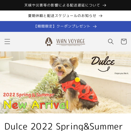
コンテン
天候や災害等の影響による配送遅延について
ツに進む
夏期休暇と配送スケジュールのお知らせ
【期間限定】クーポンプレゼント
カ
ー
ト
コ
Dulce 2022 Spring&Summer