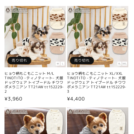
常
常
価
価
格
格
売り切れ
売り切れ
ヒョウ柄もこもこニット M/L
ヒョウ柄もこもこニット XL/XXL
TINOTITO -ティノティート- 犬服
TINOTITO -ティノティート- 犬服
ドッグウェア トイプードル チワワ
ドッグウェア トイプードル チワワ
ポメラニアン TT21AW tt152229-
ポメラニアン TT21AW tt152229-
2
3
通
¥3,960
通
¥4,400
常
常
価
価
格
格