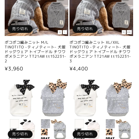
売り切れ
売り切れ
ポコポコ編みニット M/L
ポコポコ編みニット XL/XXL
TINOTITO -ティノティート- 犬服
TINOTITO -ティノティート- 犬服
ドッグウェア トイプードル チワワ
ドッグウェア トイプードル チワワ
ポメラニアン TT21AW tt152231-
ポメラニアン TT21AW tt152231-
2
3
通
¥3,960
通
¥4,400
常
常
価
価
格
格
売り切れ
売り切れ