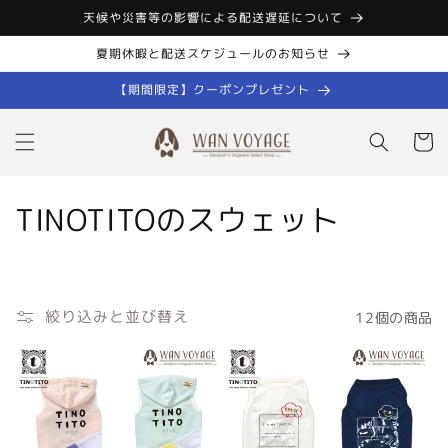
コンテン
天候や災害等の影響による配送遅延について
ツに進む
夏期休暇と配送スケジュールのお知らせ
【期間限定】クーポンプレゼント
カ
ー
ト
コ
TINOTITOのスウェット
レ
ク
絞り込みと並び替え
12個の商品
シ
ョ
ン