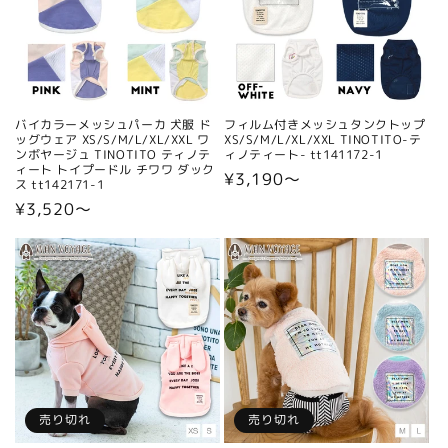
:
バイカラーメッシュパーカ 犬服 ド
フィルム付きメッシュタンクトップ
ッグウェア XS/S/M/L/XL/XXL ワ
XS/S/M/L/XL/XXL TINOTITO-テ
ンボヤージュ TINOTITO ティノテ
ィノティート- tt141172-1
ィート トイプードル チワワ ダック
通
¥3,190〜
ス tt142171-1
常
通
¥3,520〜
価
常
格
価
格
売り切れ
売り切れ