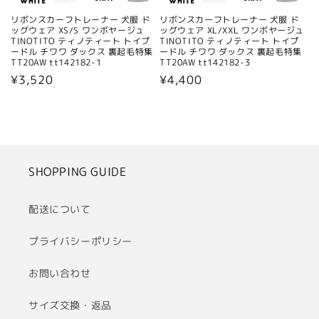
リボンスカーフトレーナー 犬服 ド
リボンスカーフトレーナー 犬服 ド
ッグウェア XS/S ワンボヤージュ
ッグウェア XL/XXL ワンボヤージュ
TINOTITO ティノティート トイプ
TINOTITO ティノティート トイプ
ードル チワワ ダックス 裏起毛特集
ードル チワワ ダックス 裏起毛特集
TT20AW tt142182-1
TT20AW tt142182-3
通
¥3,520
通
¥4,400
常
常
価
価
格
格
SHOPPING GUIDE
配送について
プライバシーポリシー
お問い合わせ
サイズ交換・返品