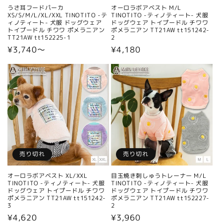
うさ耳フードパーカ
オーロラボアベスト M/L
XS/S/M/L/XL/XXL TINOTITO -テ
TINOTITO -ティノティート- 犬服
ィノティート- 犬服 ドッグウェア
ドッグウェア トイプードル チワワ
トイプードル チワワ ポメラニアン
ポメラニアン TT21AW tt151242-
TT21AW tt152225-1
2
通
¥3,740〜
通
¥4,180
常
常
価
価
格
格
売り切れ
売り切れ
オーロラボアベスト XL/XXL
目玉焼き刺しゅうトレーナー M/L
TINOTITO -ティノティート- 犬服
TINOTITO -ティノティート- 犬服
ドッグウェア トイプードル チワワ
ドッグウェア トイプードル チワワ
ポメラニアン TT21AW tt151242-
ポメラニアン TT21AW tt152227-
3
2
通
¥4,620
通
¥3,960