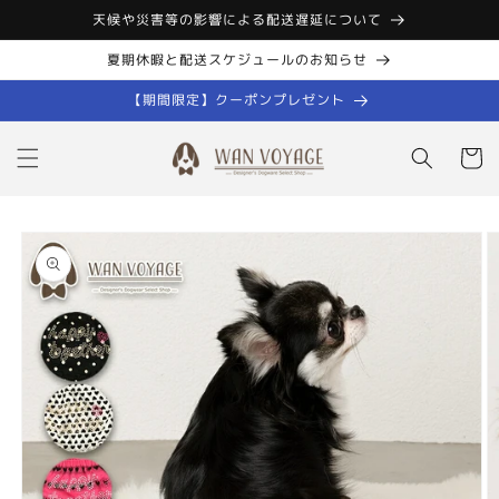
コンテン
天候や災害等の影響による配送遅延について
ツに進む
夏期休暇と配送スケジュールのお知らせ
【期間限定】クーポンプレゼント
カ
ー
ト
商品情報
にスキッ
プ