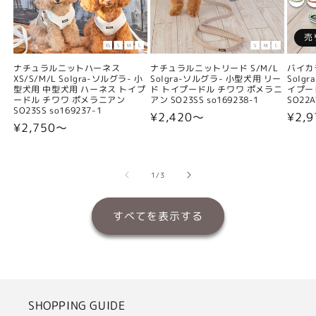
売
ナチュラルニットハーネス
ナチュラルニットリード S/M/L
バイカ
XS/S/M/L Solgra-ソルグラ- 小
Solgra-ソルグラ- 小型犬用 リー
Solg
型犬用 中型犬用 ハーネス トイプ
ド トイプードル チワワ ポメラニ
イプー
ードル チワワ ポメラニアン
アン SO23SS so169238-1
SO22A
SO23SS so169237-1
通
¥2,420〜
通
¥2,9
通
¥2,750〜
常
常
常
価
価
価
格
格
の
1
/
3
格
すべてを表示する
SHOPPING GUIDE