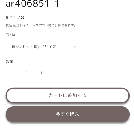
ar406851-1
通
¥2,178
常
税込
配送料
はチェックアウト時に計算されます。
価
Title
格
数量
サ
サ
ニ
ニ
タ
タ
カートに追加する
リ
リ
ー
ー
パ
パ
今すぐ購入
ン
ン
ツ
ツ
S/M/L/XL
S/M/L/XL