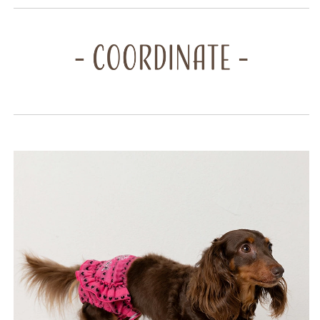
Solgra-
Solgra-
ソ
ソ
ル
ル
グ
グ
ラ-
ラ-
犬
犬
用
用
ヒ
ヒ
ー
ー
ト
ト
時
時
用
用
パ
パ
ン
ン
ツ
ツ
SO23AW
SO23AW
ar406851-
ar406851-
1
1
の
の