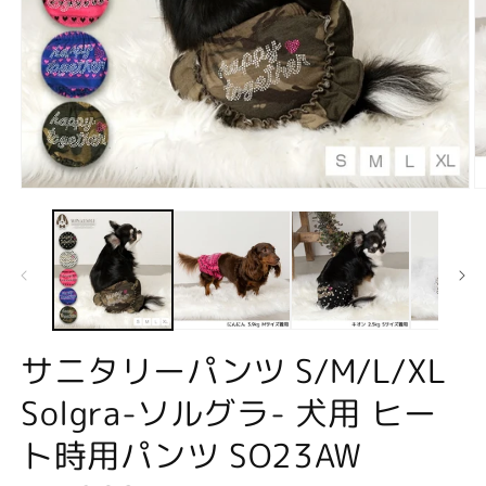
モ
ー
ダ
ル
で
メ
デ
ィ
ア
サニタリーパンツ S/M/L/XL
(1)
(2
を
Solgra-ソルグラ- 犬用 ヒー
開
く
ト時用パンツ SO23AW