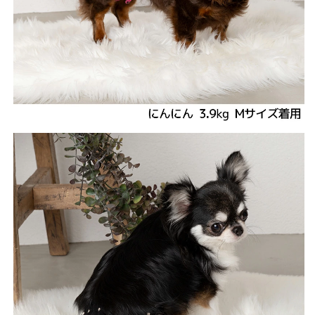
数
数
量
量
を
を
減
増
ら
や
す
す