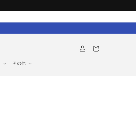
ロ
カ
グ
ー
イ
ト
ン
ア
その他