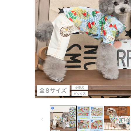
モ
ー
ダ
ル
で
メ