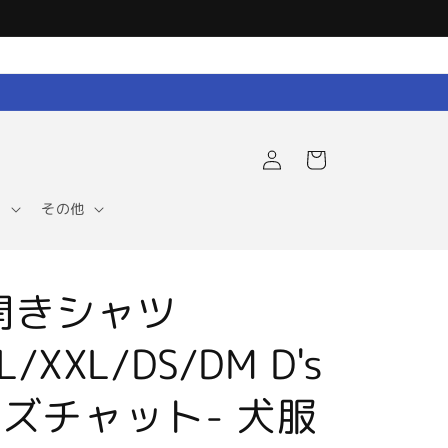
ロ
カ
グ
ー
イ
ト
ン
ア
その他
開きシャツ
L/XXL/DS/DM D's
ーズチャット- 犬服