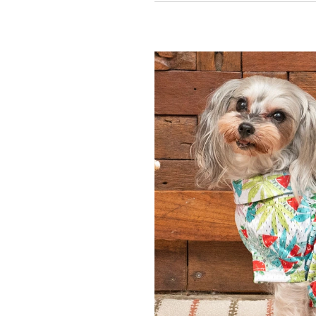
ら
や
す
す