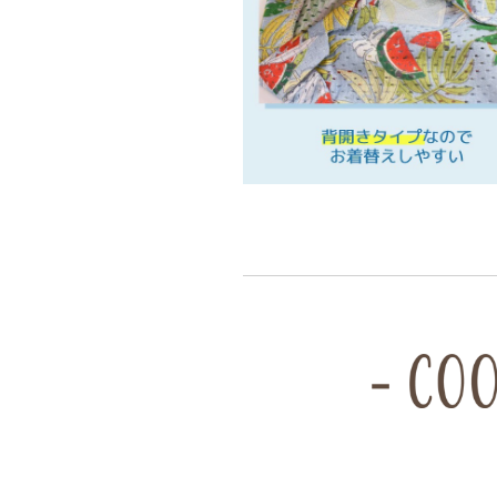
グ
グ
ウ
ウ
ェ
ェ
ア
ア
小
小
型
型
犬
犬
ダ
ダ
ッ
ッ
ク
ク
ス
ス
DS23SS
DS23SS
ds231170-
ds231170-
1
1
の
の
数
数
量
量
を
を
減
増