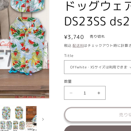
ドッグウェア
DS23SS ds
通
¥3,740
売り切れ
常
税込
配送料
はチェックアウト時に計算
価
Title
格
数量
ア
ア
ロ
ロ
ハ
ハ
売り
柄
柄
背
背