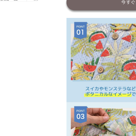
開
開
今すぐ
き
き
シ
シ
ャ
ャ
ツ
ツ
XS/S/M/L/XL/XXL/DS/DM
XS/S/M/L/XL
D&#39;s
D&#39;s
Chat-
Chat-
デ
デ
ィ
ィ
ー
ー
ズ
ズ
チ
チ
ャ
ャ
ッ
ッ
ト-
ト-
犬
犬
服
服
ド
ド
ッ
ッ