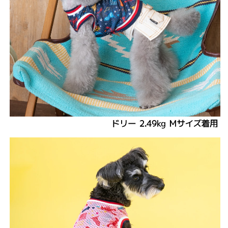
ら
や
す
す