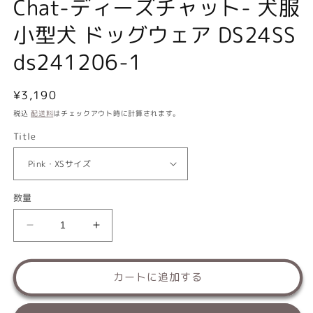
Chat-ディーズチャット- 犬服
小型犬 ドッグウェア DS24SS
ds241206-1
通
¥3,190
常
税込
配送料
はチェックアウト時に計算されます。
価
Title
格
数量
ロ
ロ
ブ
ブ
ス
ス
カートに追加する
タ
タ
ー
ー