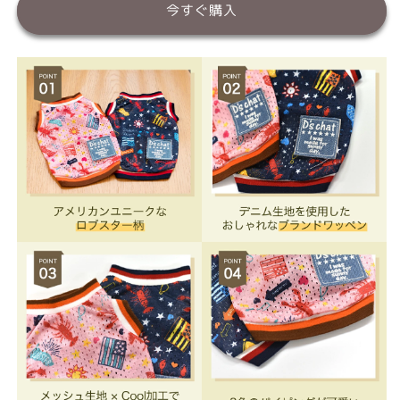
柄
柄
今すぐ購入
メ
メ
ッ
ッ
シ
シ
ュ
ュ
タ
タ
ン
ン
ク
ク
XS/S/M/L/XL/XXL/DXS/DS/DM/DL/FBS/FBM/FBL
XS/S/M/L/XL/XXL/DXS/DS/DM/DL/FB
D&#39;s
D&#39;s
Chat-
Chat-
デ
デ
ィ
ィ
ー
ー
ズ
ズ
チ
チ
ャ
ャ
ッ
ッ
ト-
ト-