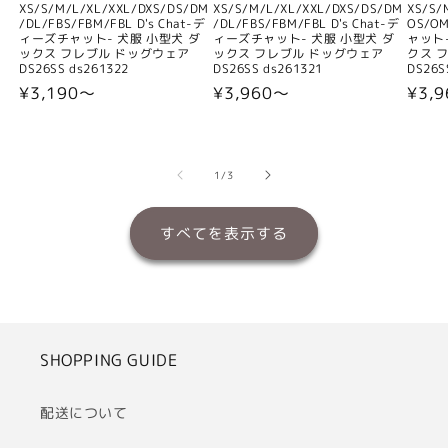
XS/S/M/L/XL/XXL/DXS/DS/DM
XS/S/M/L/XL/XXL/DXS/DS/DM
XS/S/
/DL/FBS/FBM/FBL D's Chat-デ
/DL/FBS/FBM/FBL D's Chat-デ
OS/O
ィーズチャット- 犬服 小型犬 ダ
ィーズチャット- 犬服 小型犬 ダ
ャット
ックス フレブル ドッグウェア
ックス フレブル ドッグウェア
クス 
DS26SS ds261322
DS26SS ds261321
DS26S
通
¥3,190〜
通
¥3,960〜
通
¥3,
常
常
常
価
価
価
格
格
格
の
1
/
3
すべてを表示する
SHOPPING GUIDE
配送について