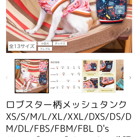
モ
ー
ダ
ル
で
メ
デ
ィ
ア
ロブスター柄メッシュタンク
(1)
(2
を
XS/S/M/L/XL/XXL/DXS/DS/D
開
く
M/DL/FBS/FBM/FBL D's