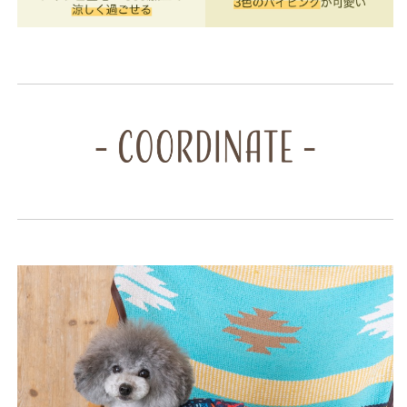
犬
犬
服
服
小
小
型
型
犬
犬
ド
ド
ッ
ッ
グ
グ
ウ
ウ
ェ
ェ
ア
ア
DS24SS
DS24SS
ds241206-
ds241206-
1
1
の
の
数
数
量
量
を
を
減
増