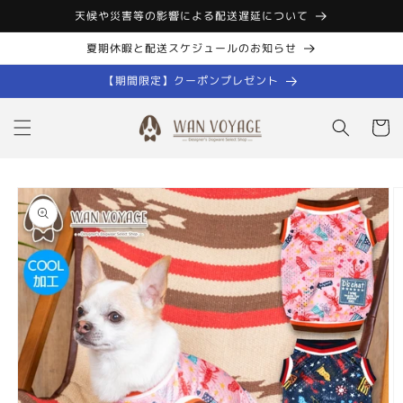
コンテン
天候や災害等の影響による配送遅延について
ツに進む
夏期休暇と配送スケジュールのお知らせ
【期間限定】クーポンプレゼント
カ
ー
ト
商品情報
にスキッ
プ