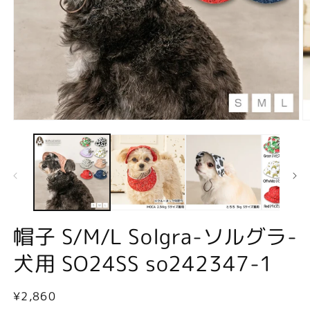
モ
ー
ダ
ル
で
メ
デ
ィ
ア
帽子 S/M/L Solgra-ソルグラ-
(1)
(2
を
犬用 SO24SS so242347-1
開
く
通
¥2,860