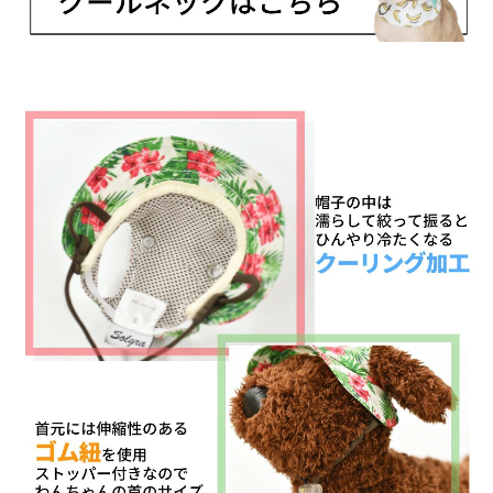
1
1
の
の
数
数
量
量
を
を
減
増
ら
や
す
す