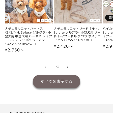
売
ナチュラルニットハーネス
ナチュラルニットリード S/M/L
バイカ
XS/S/M/L Solgra-ソルグラ- 小
Solgra-ソルグラ- 小型犬用 リー
Solg
型犬用 中型犬用 ハーネス トイプ
ド トイプードル チワワ ポメラニ
イプー
ードル チワワ ポメラニアン
アン SO23SS so169238-1
SO22A
SO23SS so169237-1
通
¥2,420〜
通
¥2,9
通
¥2,750〜
常
常
常
価
価
価
格
格
の
1
/
3
格
すべてを表示する