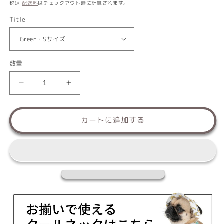
常
税込
配送料
はチェックアウト時に計算されます。
価
Title
格
数量
帽
帽
子
子
S/M/L
S/M/L
カートに追加する
Solgra-
Solgra-
ソ
ソ
ル
ル
グ
グ
ラ-
ラ-
犬
犬
用
用
SO24SS
SO24SS
so242347-
so242347-