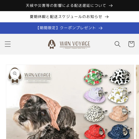
コンテン
天候や災害等の影響による配送遅延について
ツに進む
夏期休暇と配送スケジュールのお知らせ
【期間限定】クーポンプレゼント
カ
ー
ト
商品情報
にスキッ
プ