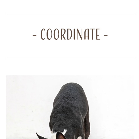
イ
イ
SO24SS
SO24SS
so245315-
so245315-
1
1
の
の
数
数
量
量
を
を
減
増
ら
や
す
す