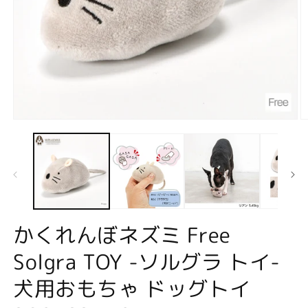
モ
ー
ダ
ル
で
メ
デ
ィ
ア
かくれんぼネズミ Free
(1)
(2
を
Solgra TOY -ソルグラ トイ-
開
く
犬用おもちゃ ドッグトイ