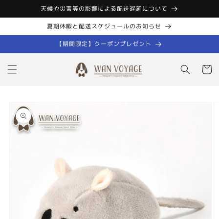
コンテン
天候や災害等の影響による配送遅延について
ツに進む
夏期休暇と配送スケジュールのお知らせ
【期間限定】クーポンプレゼント
カ
ー
ト
商品情報
にスキッ
プ