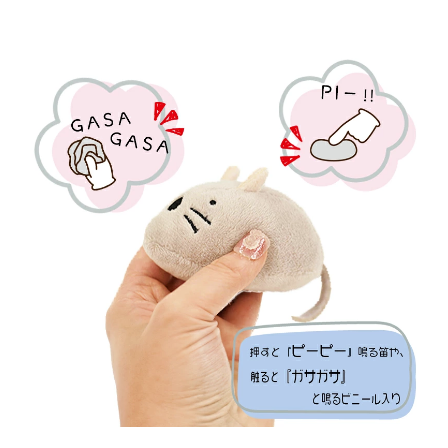
Solgra
Solgra
TOY
TOY
-
-
ソ
ソ
ル
ル
グ
グ
ラ
ラ
ト
ト
イ-
イ-
犬
犬
用
用
お
お
も
も
ち
ち
ゃ
ゃ
ド
ド
ッ
ッ
グ
グ
ト
ト