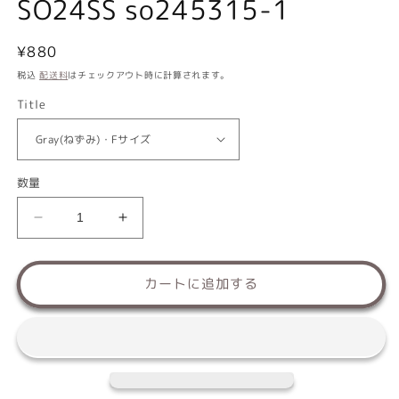
SO24SS so245315-1
通
¥880
常
税込
配送料
はチェックアウト時に計算されます。
価
Title
格
数量
か
か
く
く
れ
れ
カートに追加する
ん
ん
ぼ
ぼ
ネ
ネ
ズ
ズ
ミ
ミ
Free
Free