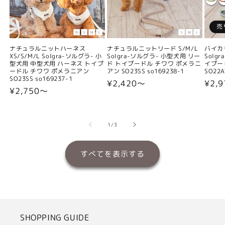
売
ナチュラルニットハーネス
ナチュラルニットリード S/M/L
バイカ
XS/S/M/L Solgra-ソルグラ- 小
Solgra-ソルグラ- 小型犬用 リー
Solg
型犬用 中型犬用 ハーネス トイプ
ド トイプードル チワワ ポメラニ
イプー
ードル チワワ ポメラニアン
アン SO23SS so169238-1
SO22A
SO23SS so169237-1
通
¥2,420〜
通
¥2,9
通
¥2,750〜
常
常
常
価
価
価
格
格
の
1
/
3
格
すべてを表示する
SHOPPING GUIDE