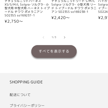
ナチュラルニットハーネス
ナチュラルニットリード S/M/L
バイカ
XS/S/M/L Solgra-ソルグラ- 小
Solgra-ソルグラ- 小型犬用 リー
Solg
型犬用 中型犬用 ハーネス トイプ
ド トイプードル チワワ ポメラニ
イプー
ードル チワワ ポメラニアン
アン SO23SS so169238-1
SO22A
SO23SS so169237-1
通
¥2,420〜
通
¥2,9
通
¥2,750〜
常
常
常
価
価
価
格
格
の
1
/
3
格
すべてを表示する
SHOPPING GUIDE
配送について
プライバシーポリシー