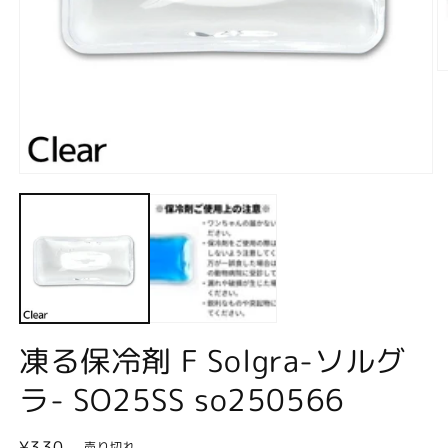
モ
ー
ダ
ル
(2
で
メ
デ
ィ
ア
(1)
凍る保冷剤 F Solgra-ソルグ
を
開
ラ- SO25SS so250566
く
通
¥330
売り切れ