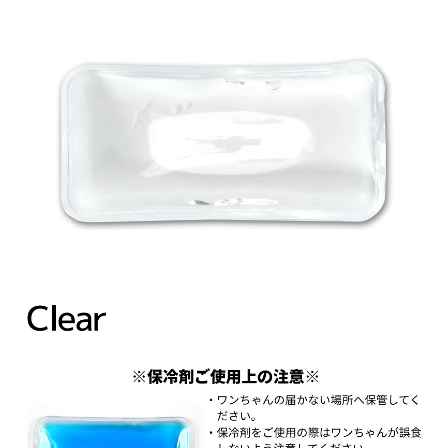
SO25SS
SO25SS
so250566
so250566
の
の
数
数
量
量
を
を
減
増
ら
や
す
す