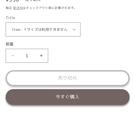
常
税込
配送料
はチェックアウト時に計算されます。
価
Title
格
数量
凍
凍
る
る
保
保
売り切れ
冷
冷
剤
剤
F
F
今すぐ購入
Solgra-
Solgra-
ソ
ソ
ル
ル
グ
グ
ラ-
ラ-