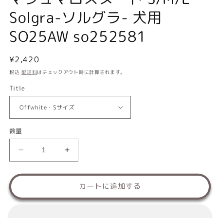
Solgra-ソルグラ- 犬用
SO25AW so252581
通
¥2,420
常
税込
配送料
はチェックアウト時に計算されます。
価
Title
格
数量
マ
マ
シ
シ
ュ
ュ
カートに追加する
マ
マ
ロ
ロ
ス
ス