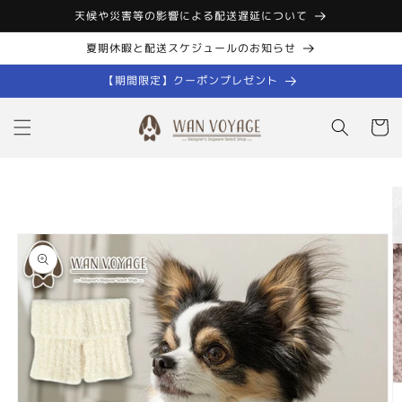
コンテン
天候や災害等の影響による配送遅延について
ツに進む
夏期休暇と配送スケジュールのお知らせ
【期間限定】クーポンプレゼント
カ
ー
ト
商品情報
にスキッ
プ