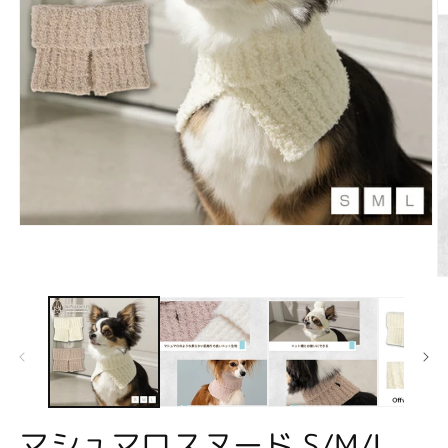
モ
ー
ダ
ル
で
メ
デ
ィ
ア
(1)
を
開
マシュマロスヌード S/M/L
(2
く