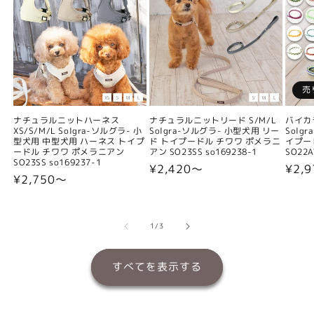
売
ナチュラルニットハーネス
ナチュラルニットリード S/M/L
バイカ
XS/S/M/L Solgra-ソルグラ- 小
Solgra-ソルグラ- 小型犬用 リー
Solg
型犬用 中型犬用 ハーネス トイプ
ド トイプードル チワワ ポメラニ
イプー
ードル チワワ ポメラニアン
アン SO23SS so169238-1
SO22A
SO23SS so169237-1
通
¥2,420〜
通
¥2,9
通
¥2,750〜
常
常
常
価
価
価
格
格
の
1
/
3
格
すべてを表示する