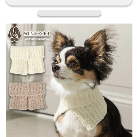
ヌ
ヌ
ー
ー
ド
ド
S/M/L
S/M/L
Solgra-
Solgra-
ソ
ソ
ル
ル
グ
グ
ラ-
ラ-
犬
犬
用
用
SO25AW
SO25AW
so252581
so252581
の
の
数
数
量
量
を
を
減
増
ら
や