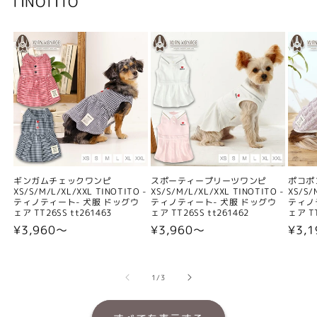
TINOTITO
ギンガムチェックワンピ
スポーティープリーツワンピ
ポコポ
XS/S/M/L/XL/XXL TINOTITO -
XS/S/M/L/XL/XXL TINOTITO -
XS/S/
ティノティート- 犬服 ドッグウ
ティノティート- 犬服 ドッグウ
ティノ
ェア TT26SS tt261463
ェア TT26SS tt261462
ェア TT
通
¥3,960〜
通
¥3,960〜
通
¥3,
常
常
常
価
価
価
の
1
/
3
格
格
格