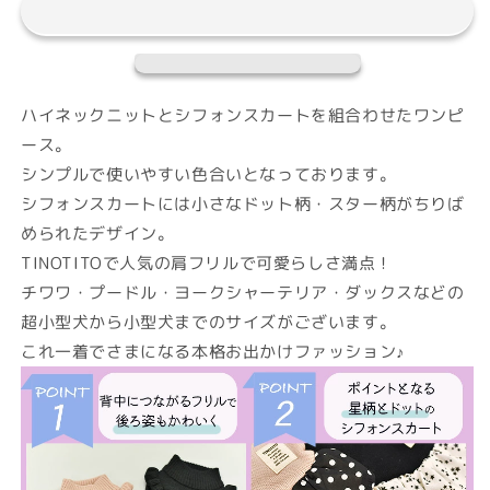
カ
カ
ー
ー
ト
ト
フ
フ
リ
リ
ハイネックニットとシフォンスカートを組合わせたワンピ
ル
ル
ース。
ワ
ワ
シンプルで使いやすい色合いとなっております。
ン
ン
シフォンスカートには小さなドット柄・スター柄がちりば
ピ
ピ
められたデザイン。
XS/S/M/L/XL/XXL
XS/S/M/L/XL/XXL
TINOTITOで人気の肩フリルで可愛らしさ満点！
TINOTITO
TINOTITO
-
-
チワワ・プードル・ヨークシャーテリア・ダックスなどの
テ
テ
超小型犬から小型犬までのサイズがございます。
ィ
ィ
これ一着でさまになる本格お出かけファッション♪
ノ
ノ
テ
テ
ィ
ィ
ー
ー
ト-
ト-