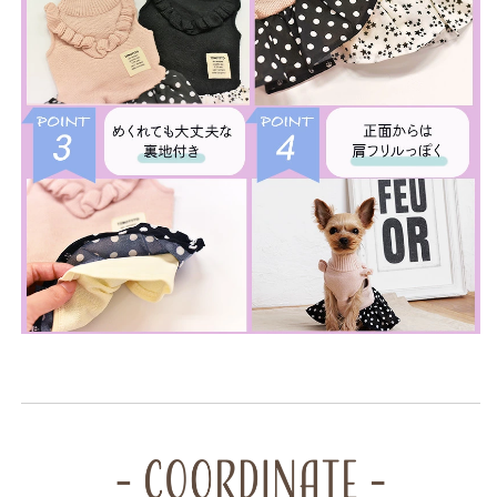
犬
犬
服
服
ド
ド
ッ
ッ
グ
グ
ウ
ウ
ェ
ェ
ア
ア
ト
ト
イ
イ
プ
プ
ー
ー
ド
ド
ル
ル
チ
チ
ワ
ワ
ワ
ワ
ポ
ポ
メ
メ