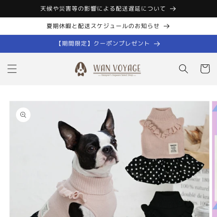
コンテン
天候や災害等の影響による配送遅延について
ツに進む
夏期休暇と配送スケジュールのお知らせ
【期間限定】クーポンプレゼント
カ
ー
ト
商品情報
にスキッ
プ