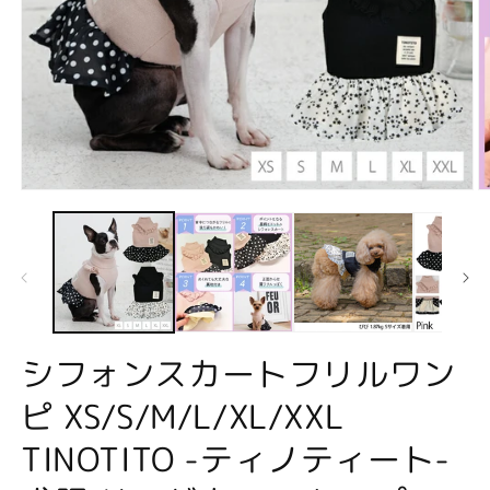
モ
ー
ダ
ル
で
メ
デ
ィ
ア
シフォンスカートフリルワン
(1)
(2
を
ピ XS/S/M/L/XL/XXL
開
く
TINOTITO -ティノティート-