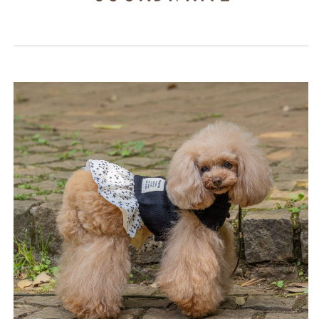
ラ
ラ
ニ
ニ
ア
ア
ン
ン
TT22AW
TT22AW
tt164288-
tt164288-
1
1
の
の
数
数
量
量
を
を
減
増
ら
や
す
す