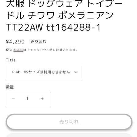
犬服 ドッグウェア トイプー
ドル チワワ ポメラニアン
TT22AW tt164288-1
通
¥4,290
売り切れ
常
税込
配送料
はチェックアウト時に計算されます。
価
Title
格
数量
シ
シ
フ
フ
ォ
ォ
売り切れ
ン
ン
ス
ス