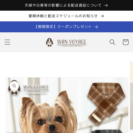
コンテン
天候や災害等の影響による配送遅延について
ツに進む
夏期休暇と配送スケジュールのお知らせ
【期間限定】クーポンプレゼント
カ
ー
ト
商品情報
にスキッ
プ