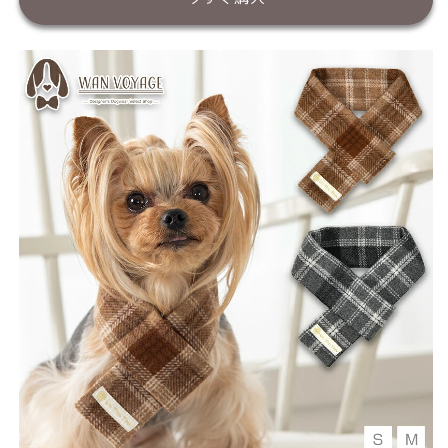
フ
フ
ラ
ラ
ー
ー
S/M
S/M
Un
Un
TouTou
TouTou
-
-
ア
ア
ン
ン
ト
ト
ゥ
ゥ
ト
ト
ゥ-
ゥ-
犬
犬
用
用
UT25AW
UT25AW
ut252083
ut252083
の
の
数
数