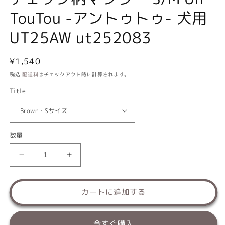
TouTou -アントゥトゥ- 犬用
UT25AW ut252083
通
¥1,540
常
税込
配送料
はチェックアウト時に計算されます。
価
Title
格
数量
チ
チ
ェ
ェ
ッ
ッ
カートに追加する
ク
ク
柄
柄
マ
マ
今すぐ購入