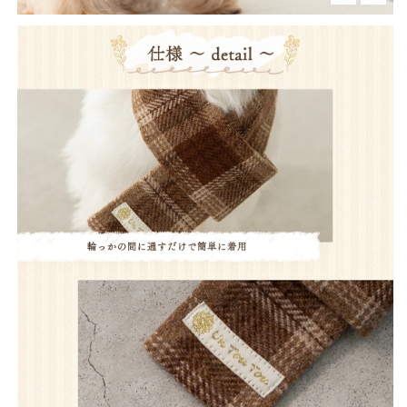
量
量
を
を
減
増
ら
や
す
す