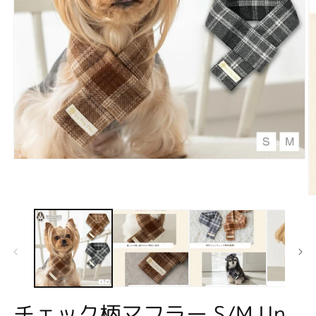
モ
ー
ダ
ル
で
メ
デ
ィ
ア
(1)
を
開
チェック柄マフラー S/M Un
(2
く