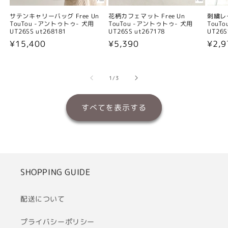
サテンキャリーバッグ Free Un
花柄カフェマット Free Un
刺繍レー
TouTou -アントゥトゥ- 犬用
TouTou -アントゥトゥ- 犬用
TouT
UT26SS ut268181
UT26SS ut267178
UT26S
通
¥15,400
通
¥5,390
通
¥2,
常
常
常
価
価
価
の
1
/
3
格
格
格
すべてを表示する
SHOPPING GUIDE
配送について
プライバシーポリシー